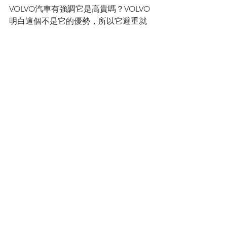
VOLVO汽車有強調它是高貴嗎？VOLVO
明白這個不是它的優勢，所以它避重就
輕，強調它的安全性能。
跟風是華人處事的態度，因為這樣比較
安全，不會招人妒忌，也不會成為大家
的討論話題；但是有人討論你不是最好
的免費廣告嗎？
您的人生導師
拿督蔡明敏
蔡總每週智慧
查看全部
最新文章