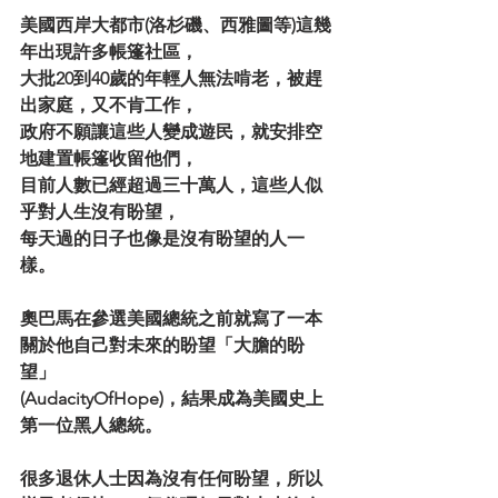
美國西岸大都市(洛杉磯、西雅圖等)這幾
年出現許多帳篷社區，
大批20到40歲的年輕人無法啃老，被趕
出家庭，又不肯工作，
政府不願讓這些人變成遊民，就安排空
地建置帳篷收留他們，
目前人數已經超過三十萬人，這些人似
乎對人生沒有盼望，
每天過的日子也像是沒有盼望的人一
樣。
奧巴馬在參選美國總統之前就寫了一本
關於他自己對未來的盼望「大膽的盼
望」
(AudacityOfHope)，結果成為美國史上
第一位黑人總統。
很多退休人士因為沒有任何盼望，所以